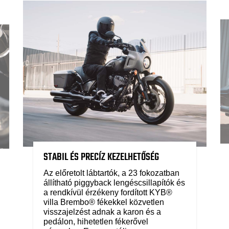
STABIL ÉS PRECÍZ KEZELHETŐSÉG
Az előretolt lábtartók, a 23 fokozatban
állítható piggyback lengéscsillapítók és
a rendkívül érzékeny fordított KYB®
villa Brembo® fékekkel közvetlen
visszajelzést adnak a karon és a
pedálon, hihetetlen fékerővel