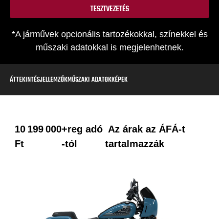
TESZTVEZETÉS
*A járművek opcionális tartozékokkal, színekkel és
műszaki adatokkal is megjelenhetnek.
ÁTTEKINTÉS
JELLEMZŐK
MŰSZAKI ADATOK
KÉPEK
10 199 000
+reg adó
Az árak az ÁFÁ-t
Ft
-tól
tartalmazzák