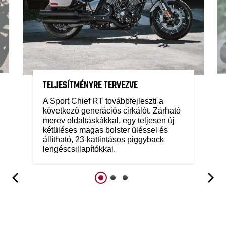
TELJESÍTMÉNYRE TERVEZVE
A Sport Chief RT továbbfejleszti a
következő generációs cirkálót. Zárható
merev oldaltáskákkal, egy teljesen új
kétüléses magas bolster üléssel és
állítható, 23-kattintásos piggyback
lengéscsillapítókkal.