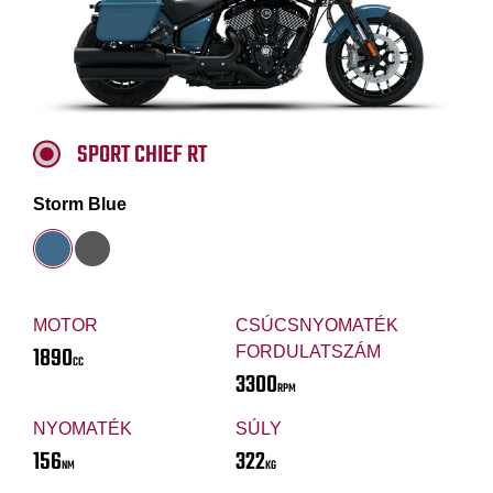
SPORT CHIEF RT
Storm Blue
MOTOR
CSÚCSNYOMATÉK
1890
FORDULATSZÁM
CC
3300
RPM
NYOMATÉK
SÚLY
156
322
NM
KG