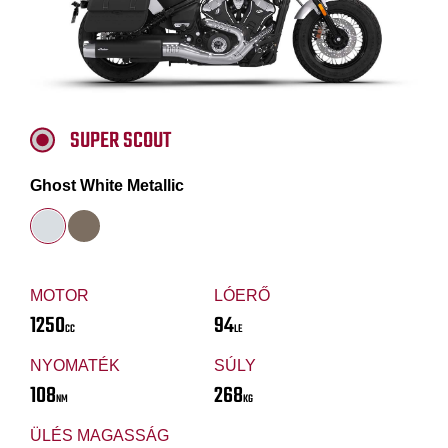
SUPER SCOUT
Ghost White Metallic
MOTOR
LÓERŐ
1250
94
CC
LE
NYOMATÉK
SÚLY
108
268
NM
KG
ÜLÉS MAGASSÁG