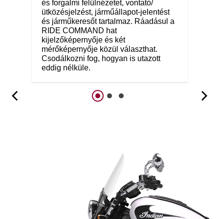
és forgalmi felülnézetet, vontató/
ütközésjelzést, járműállapot-jelentést
és járműkeresőt tartalmaz. Ráadásul a
RIDE COMMAND hat
kijelzőképernyője és két
mérőképernyője közül választhat.
Csodálkozni fog, hogyan is utazott
eddig nélküle.