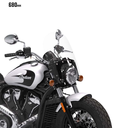
680
MM