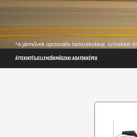
*A járművek opcionális tartozékokkal, színekkel 
ÁTTEKINTÉS
JELLEMZŐK
MŰSZAKI ADATOK
KÉPEK