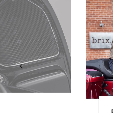
ÁKRA
attos, kristálytiszta hangzást