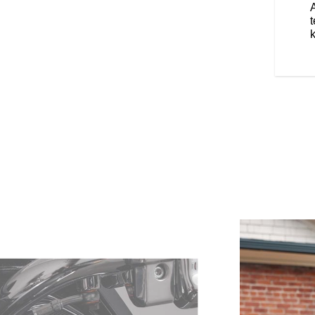
biztosan tartja a földön és
t első felfüggesztés, a könnyű
t
likusan állítható Fox® hátsó
nyarodó kezelhetőséget és a