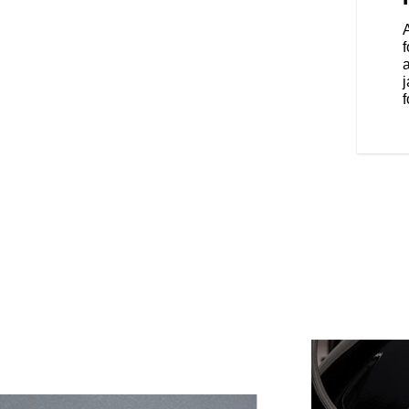
kus kiegyenlítő automatikusan
motorzajokhoz, hogy soha ne
f
a