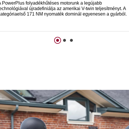
A PowerPlus folyadékhűtéses motorunk a legújabb
echnológiával újradefiniálja az amerikai V-twin teljesítményt. A
kategóriaelső 171 NM nyomaték dominál egyenesen a gyárból.