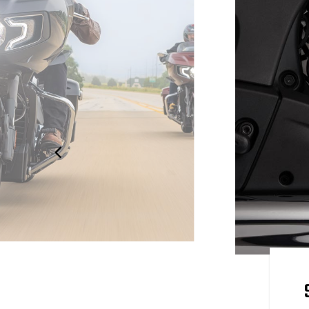
 UTAZÁSBA
engelyes Bosch® IMU, a
arstabilizáló ABS és a Drag