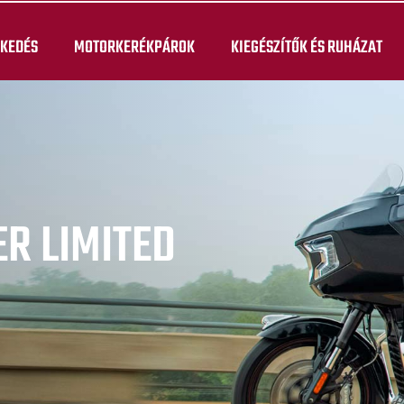
KEDÉS
MOTORKERÉKPÁROK
KIEGÉSZÍTŐK ÉS RUHÁZAT
R LIMITED