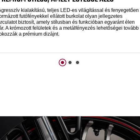
Agresszív kialakítású, teljes LED-es világítással és fenyegetően
ormázott futófényekkel ellátott burkolat olyan jellegzetes
rculatot biztosít, amely stílusban és funkcióban egyaránt élen
jár. A krómozott felületek és a metálfényezés lehetőségei tovább
fokozzák a prémium dizájnt.