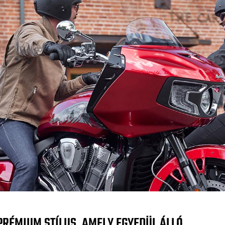
PRÉMIUM STÍLUS, AMELY EGYEDÜL ÁLLÓ