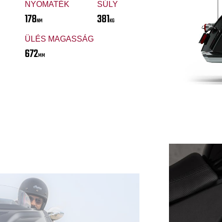
NYOMATÉK
SÚLY
178
381
NM
KG
ÜLÉS MAGASSÁG
672
MM